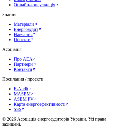
Онлайн-консультація
Знання
Матеріали
Енергоаудит
Навчання
Проєкти
Асоціація
Про AEA
Партнери
Контакти
Посилання / проєкти
E-Audit
MASEM
ASEM PV
Карта енергоефективності
SSS
©
2026
Асоціація енергоаудиторів України
.
Усі права
захищені.