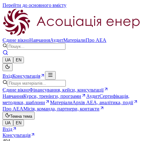
Перейти до основного вмісту
Єдине вікно
Навчання
Аудит
Матеріали
Про AEA
UA
EN
Вхід
Консультація
Єдине вікно
Фінансування, кейси, консультації
Навчання
Курси, тренінги, програми
Аудит
Сертифікація,
методики, шаблони
Матеріали
Архів AEA, аналітика, події
Про AEA
Місія, команда, партнери, контакти
Темна тема
UA
EN
Вхід
Консультація
404