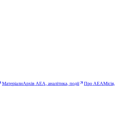
Матеріали
Архів AEA, аналітика, події
Про AEA
Місія,