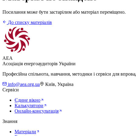
Посилання може бути застарілим або матеріал переміщено.
До списку матеріалів
AEA
Асоціація енергоаудиторів України
Професійна спільнота, навчання, методики і сервіси для впров
info@aea.org.ua
Київ, Україна
Сервіси
Єдине вікно
Калькулятори
Онлайн-консультація
Знання
Матеріали