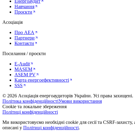
Енергоаудит
Навчання
Проєкти
Асоціація
Про AEA
Партнери
Контакти
Посилання / проєкти
E-Audit
MASEM
ASEM PV
Карта енергоефективності
SSS
©
2026
Асоціація енергоаудиторів України
.
Усі права захищені.
Політика конфіденційності
Умови використання
Cookie та локальне збереження
Політиці конфіденційності
Ми використовуємо необхідні cookie для сесії та CSRF-захисту, а
описані у
Політиці конфіденційності
.