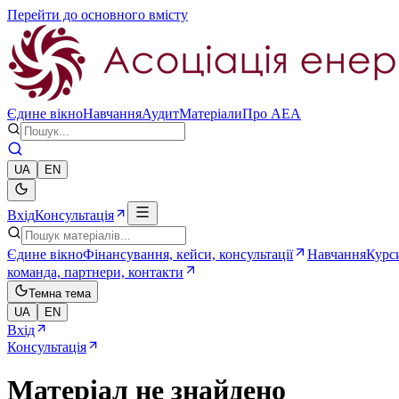
Перейти до основного вмісту
Єдине вікно
Навчання
Аудит
Матеріали
Про AEA
UA
EN
Вхід
Консультація
Єдине вікно
Фінансування, кейси, консультації
Навчання
Курси
команда, партнери, контакти
Темна тема
UA
EN
Вхід
Консультація
Матеріал не знайдено