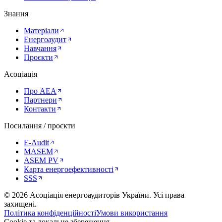
Знання
Матеріали
Енергоаудит
Навчання
Проєкти
Асоціація
Про AEA
Партнери
Контакти
Посилання / проєкти
E-Audit
MASEM
ASEM PV
Карта енергоефективності
SSS
©
2026
Асоціація енергоаудиторів України
.
Усі права
захищені.
Політика конфіденційності
Умови використання
Cookie та локальне збереження