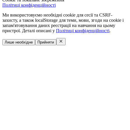
Політиці конфіденційності
Ми використовуємо необхідні cookie для сесії та CSRF-
захисту, а також localStorage для теми, мови, згоди на cookie і
запам'ятовування даних реєстрації на навчання на цьому
пристрої. Деталі описані у
Політиці конфіденційності
.
Лише необхідне
Прийняти