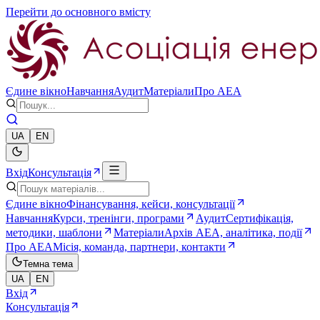
Перейти до основного вмісту
Єдине вікно
Навчання
Аудит
Матеріали
Про AEA
UA
EN
Вхід
Консультація
Єдине вікно
Фінансування, кейси, консультації
Навчання
Курси, тренінги, програми
Аудит
Сертифікація,
методики, шаблони
Матеріали
Архів AEA, аналітика, події
Про AEA
Місія, команда, партнери, контакти
Темна тема
UA
EN
Вхід
Консультація