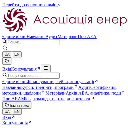
Перейти до основного вмісту
Єдине вікно
Навчання
Аудит
Матеріали
Про AEA
UA
EN
Вхід
Консультація
Єдине вікно
Фінансування, кейси, консультації
Навчання
Курси, тренінги, програми
Аудит
Сертифікація,
методики, шаблони
Матеріали
Архів AEA, аналітика, події
Про AEA
Місія, команда, партнери, контакти
Темна тема
UA
EN
Вхід
Консультація