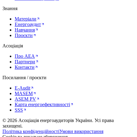
Знання
Матеріали
Енергоаудит
Навчання
Проєкти
Асоціація
Про AEA
Партнери
Контакти
Посилання / проєкти
E-Audit
MASEM
ASEM PV
Карта енергоефективності
SSS
©
2026
Асоціація енергоаудиторів України
.
Усі права
захищені.
Політика конфіденційності
Умови використання
Cookie та локальне збереження