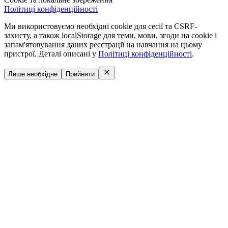
Політиці конфіденційності
Ми використовуємо необхідні cookie для сесії та CSRF-
захисту, а також localStorage для теми, мови, згоди на cookie і
запам'ятовування даних реєстрації на навчання на цьому
пристрої. Деталі описані у
Політиці конфіденційності
.
Лише необхідне
Прийняти