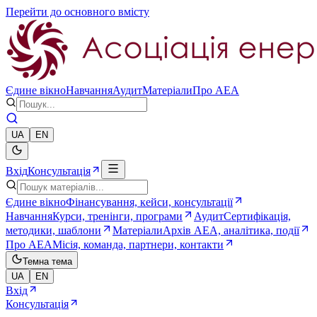
Перейти до основного вмісту
Єдине вікно
Навчання
Аудит
Матеріали
Про AEA
UA
EN
Вхід
Консультація
Єдине вікно
Фінансування, кейси, консультації
Навчання
Курси, тренінги, програми
Аудит
Сертифікація,
методики, шаблони
Матеріали
Архів AEA, аналітика, події
Про AEA
Місія, команда, партнери, контакти
Темна тема
UA
EN
Вхід
Консультація