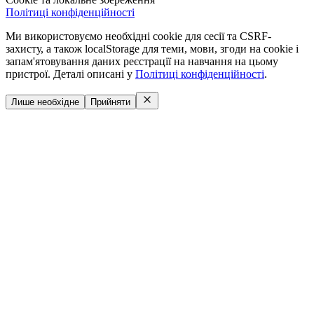
Політиці конфіденційності
Ми використовуємо необхідні cookie для сесії та CSRF-
захисту, а також localStorage для теми, мови, згоди на cookie і
запам'ятовування даних реєстрації на навчання на цьому
пристрої. Деталі описані у
Політиці конфіденційності
.
Лише необхідне
Прийняти