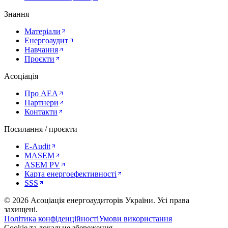
Знання
Матеріали
Енергоаудит
Навчання
Проєкти
Асоціація
Про AEA
Партнери
Контакти
Посилання / проєкти
E-Audit
MASEM
ASEM PV
Карта енергоефективності
SSS
©
2026
Асоціація енергоаудиторів України
.
Усі права
захищені.
Політика конфіденційності
Умови використання
Cookie та локальне збереження