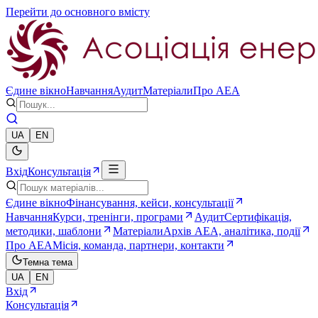
Перейти до основного вмісту
Єдине вікно
Навчання
Аудит
Матеріали
Про AEA
UA
EN
Вхід
Консультація
Єдине вікно
Фінансування, кейси, консультації
Навчання
Курси, тренінги, програми
Аудит
Сертифікація,
методики, шаблони
Матеріали
Архів AEA, аналітика, події
Про AEA
Місія, команда, партнери, контакти
Темна тема
UA
EN
Вхід
Консультація