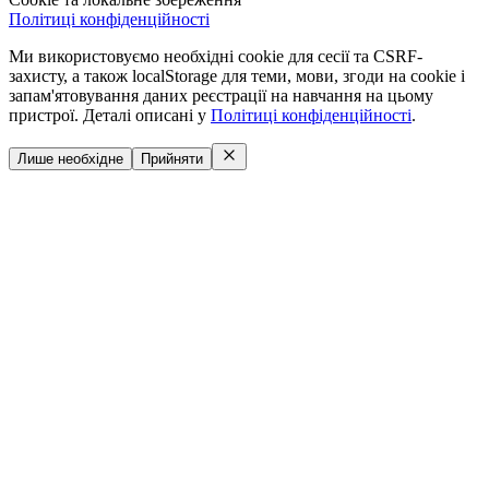
Політиці конфіденційності
Ми використовуємо необхідні cookie для сесії та CSRF-
захисту, а також localStorage для теми, мови, згоди на cookie і
запам'ятовування даних реєстрації на навчання на цьому
пристрої. Деталі описані у
Політиці конфіденційності
.
Лише необхідне
Прийняти