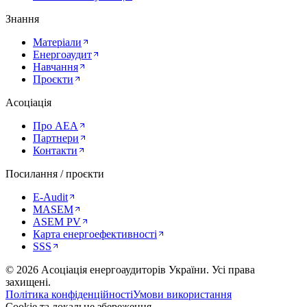
Знання
Матеріали
Енергоаудит
Навчання
Проєкти
Асоціація
Про AEA
Партнери
Контакти
Посилання / проєкти
E-Audit
MASEM
ASEM PV
Карта енергоефективності
SSS
©
2026
Асоціація енергоаудиторів України
.
Усі права
захищені.
Політика конфіденційності
Умови використання
Cookie та локальне збереження