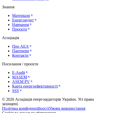
Знання
Матеріали
Енергоаудит
Навчання
Проєкти
Асоціація
Про AEA
Партнери
Контакти
Посилання / проєкти
E-Audit
MASEM
ASEM PV
Карта енергоефективності
SSS
©
2026
Асоціація енергоаудиторів України
.
Усі права
захищені.
Політика конфіденційності
Умови використання
Cookie та локальне збереження