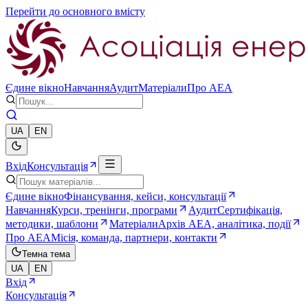
Перейти до основного вмісту
Єдине вікно
Навчання
Аудит
Матеріали
Про AEA
UA
EN
Вхід
Консультація
Єдине вікно
Фінансування, кейси, консультації
Навчання
Курси, тренінги, програми
Аудит
Сертифікація,
методики, шаблони
Матеріали
Архів AEA, аналітика, події
Про AEA
Місія, команда, партнери, контакти
Темна тема
UA
EN
Вхід
Консультація