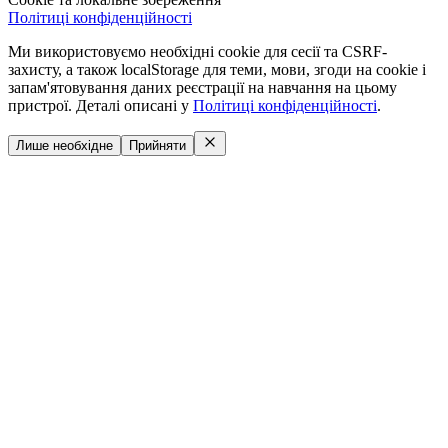
Політиці конфіденційності
Ми використовуємо необхідні cookie для сесії та CSRF-
захисту, а також localStorage для теми, мови, згоди на cookie і
запам'ятовування даних реєстрації на навчання на цьому
пристрої. Деталі описані у
Політиці конфіденційності
.
Лише необхідне
Прийняти