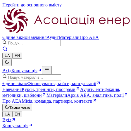
Перейти до основного вмісту
Єдине вікно
Навчання
Аудит
Матеріали
Про AEA
UA
EN
Вхід
Консультація
Єдине вікно
Фінансування, кейси, консультації
Навчання
Курси, тренінги, програми
Аудит
Сертифікація,
методики, шаблони
Матеріали
Архів AEA, аналітика, події
Про AEA
Місія, команда, партнери, контакти
Темна тема
UA
EN
Вхід
Консультація