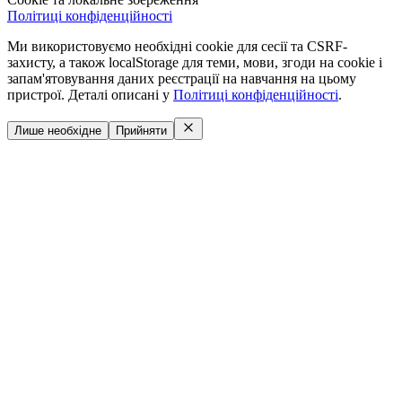
Політиці конфіденційності
Ми використовуємо необхідні cookie для сесії та CSRF-
захисту, а також localStorage для теми, мови, згоди на cookie і
запам'ятовування даних реєстрації на навчання на цьому
пристрої. Деталі описані у
Політиці конфіденційності
.
Лише необхідне
Прийняти