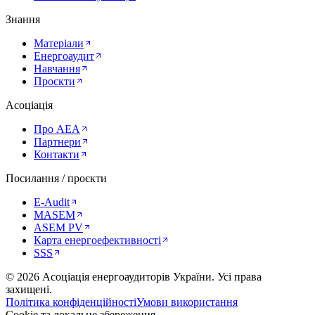
Знання
Матеріали
Енергоаудит
Навчання
Проєкти
Асоціація
Про AEA
Партнери
Контакти
Посилання / проєкти
E-Audit
MASEM
ASEM PV
Карта енергоефективності
SSS
©
2026
Асоціація енергоаудиторів України
.
Усі права
захищені.
Політика конфіденційності
Умови використання
Cookie та локальне збереження