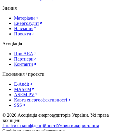
Знання
Матеріали
Енергоаудит
Навчання
Проєкти
Асоціація
Про AEA
Партнери
Контакти
Посилання / проєкти
E-Audit
MASEM
ASEM PV
Карта енергоефективності
SSS
©
2026
Асоціація енергоаудиторів України
.
Усі права
захищені.
Політика конфіденційності
Умови використання
Cookie та локальне збереження