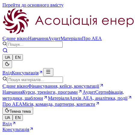
Перейти до основного вмісту
Єдине вікно
Навчання
Аудит
Матеріали
Про AEA
UA
EN
Вхід
Консультація
Єдине вікно
Фінансування, кейси, консультації
Навчання
Курси, тренінги, програми
Аудит
Сертифікація,
методики, шаблони
Матеріали
Архів AEA, аналітика, події
Про AEA
Місія, команда, партнери, контакти
Темна тема
UA
EN
Вхід
Консультація