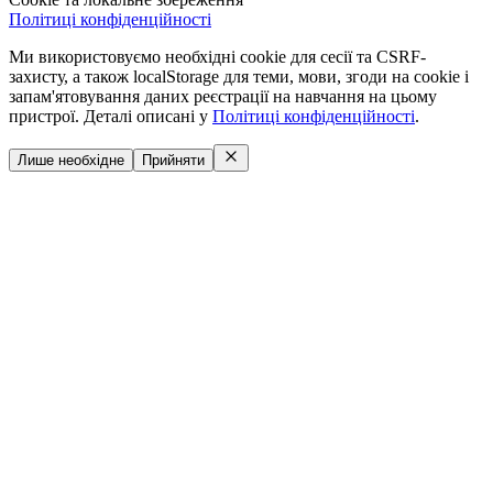
Політиці конфіденційності
Ми використовуємо необхідні cookie для сесії та CSRF-
захисту, а також localStorage для теми, мови, згоди на cookie і
запам'ятовування даних реєстрації на навчання на цьому
пристрої. Деталі описані у
Політиці конфіденційності
.
Лише необхідне
Прийняти