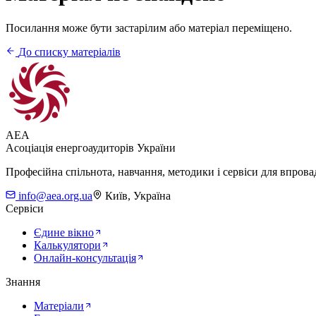
Посилання може бути застарілим або матеріал переміщено.
До списку матеріалів
AEA
Асоціація енергоаудиторів України
Професійна спільнота, навчання, методики і сервіси для впров
info@aea.org.ua
Київ, Україна
Сервіси
Єдине вікно
Калькулятори
Онлайн-консультація
Знання
Матеріали