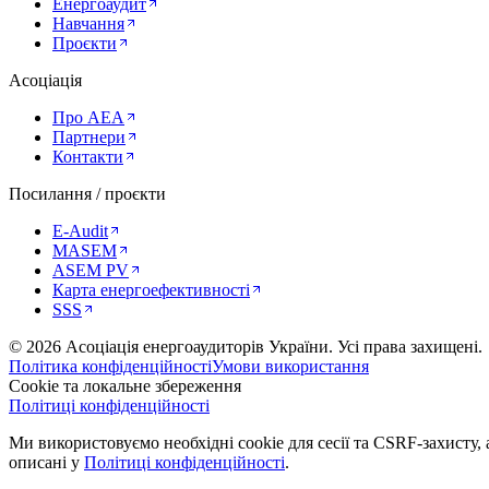
Енергоаудит
Навчання
Проєкти
Асоціація
Про AEA
Партнери
Контакти
Посилання / проєкти
E-Audit
MASEM
ASEM PV
Карта енергоефективності
SSS
©
2026
Асоціація енергоаудиторів України
.
Усі права захищені.
Політика конфіденційності
Умови використання
Cookie та локальне збереження
Політиці конфіденційності
Ми використовуємо необхідні cookie для сесії та CSRF-захисту, а
описані у
Політиці конфіденційності
.