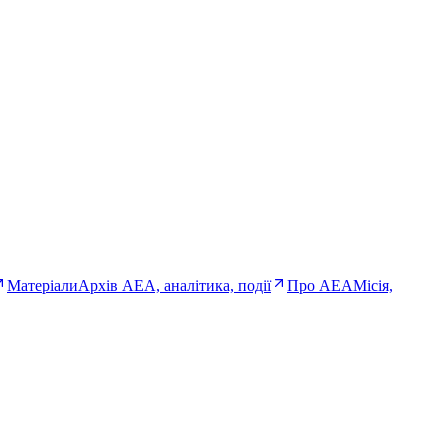
Матеріали
Архів AEA, аналітика, події
Про AEA
Місія,