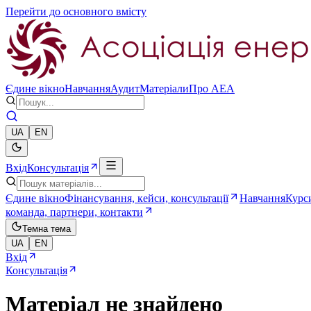
Перейти до основного вмісту
Єдине вікно
Навчання
Аудит
Матеріали
Про AEA
UA
EN
Вхід
Консультація
Єдине вікно
Фінансування, кейси, консультації
Навчання
Курси
команда, партнери, контакти
Темна тема
UA
EN
Вхід
Консультація
Матеріал не знайдено