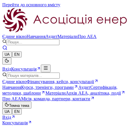
Перейти до основного вмісту
Єдине вікно
Навчання
Аудит
Матеріали
Про AEA
UA
EN
Вхід
Консультація
Єдине вікно
Фінансування, кейси, консультації
Навчання
Курси, тренінги, програми
Аудит
Сертифікація,
методики, шаблони
Матеріали
Архів AEA, аналітика, події
Про AEA
Місія, команда, партнери, контакти
Темна тема
UA
EN
Вхід
Консультація