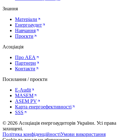
Знання
Матеріали
Енергоаудит
Навчання
Проєкти
Асоціація
Про AEA
Партнери
Контакти
Посилання / проєкти
E-Audit
MASEM
ASEM PV
Карта енергоефективності
SSS
©
2026
Асоціація енергоаудиторів України
.
Усі права
захищені.
Політика конфіденційності
Умови використання
Cookie та локальне збереження