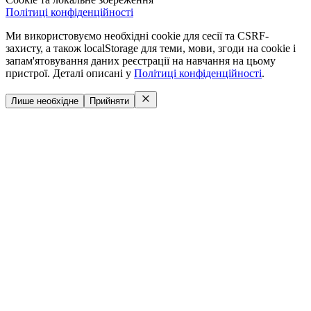
Політиці конфіденційності
Ми використовуємо необхідні cookie для сесії та CSRF-
захисту, а також localStorage для теми, мови, згоди на cookie і
запам'ятовування даних реєстрації на навчання на цьому
пристрої. Деталі описані у
Політиці конфіденційності
.
Лише необхідне
Прийняти