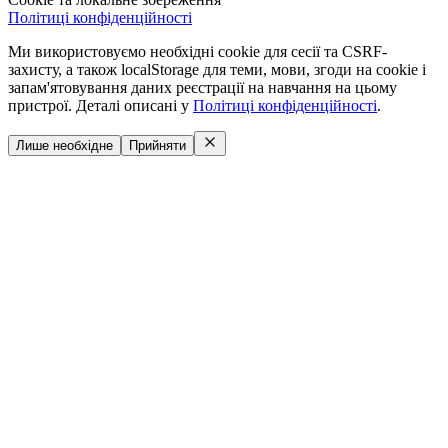
Політиці конфіденційності
Ми використовуємо необхідні cookie для сесії та CSRF-
захисту, а також localStorage для теми, мови, згоди на cookie і
запам'ятовування даних реєстрації на навчання на цьому
пристрої. Деталі описані у
Політиці конфіденційності
.
Лише необхідне
Прийняти