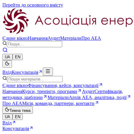
Перейти до основного вмісту
Єдине вікно
Навчання
Аудит
Матеріали
Про AEA
UA
EN
Вхід
Консультація
Єдине вікно
Фінансування, кейси, консультації
Навчання
Курси, тренінги, програми
Аудит
Сертифікація,
методики, шаблони
Матеріали
Архів AEA, аналітика, події
Про AEA
Місія, команда, партнери, контакти
Темна тема
UA
EN
Вхід
Консультація