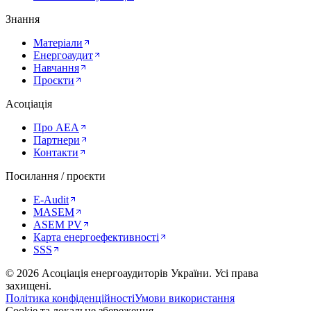
Знання
Матеріали
Енергоаудит
Навчання
Проєкти
Асоціація
Про AEA
Партнери
Контакти
Посилання / проєкти
E-Audit
MASEM
ASEM PV
Карта енергоефективності
SSS
©
2026
Асоціація енергоаудиторів України
.
Усі права
захищені.
Політика конфіденційності
Умови використання
Cookie та локальне збереження