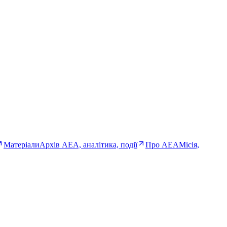
Матеріали
Архів AEA, аналітика, події
Про AEA
Місія,