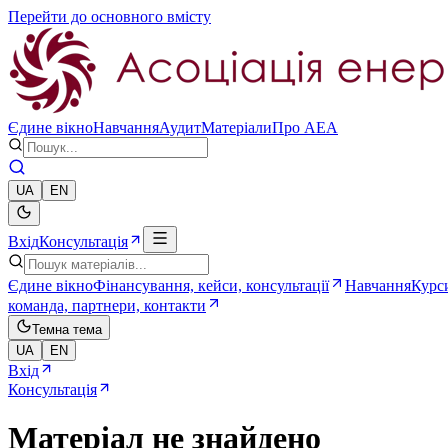
Перейти до основного вмісту
Єдине вікно
Навчання
Аудит
Матеріали
Про AEA
UA
EN
Вхід
Консультація
Єдине вікно
Фінансування, кейси, консультації
Навчання
Курси
команда, партнери, контакти
Темна тема
UA
EN
Вхід
Консультація
Матеріал не знайдено