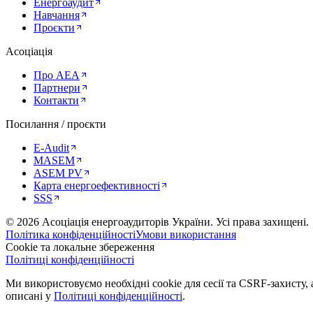
Енергоаудит
Навчання
Проєкти
Асоціація
Про AEA
Партнери
Контакти
Посилання / проєкти
E-Audit
MASEM
ASEM PV
Карта енергоефективності
SSS
©
2026
Асоціація енергоаудиторів України
.
Усі права захищені.
Політика конфіденційності
Умови використання
Cookie та локальне збереження
Політиці конфіденційності
Ми використовуємо необхідні cookie для сесії та CSRF-захисту, а
описані у
Політиці конфіденційності
.