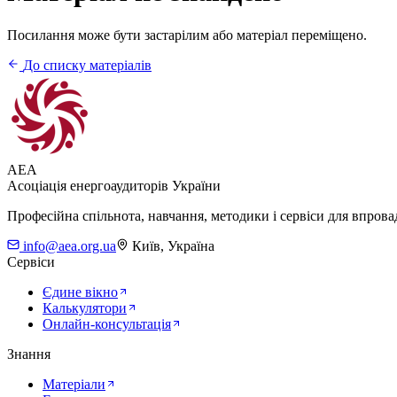
Посилання може бути застарілим або матеріал переміщено.
До списку матеріалів
AEA
Асоціація енергоаудиторів України
Професійна спільнота, навчання, методики і сервіси для впров
info@aea.org.ua
Київ, Україна
Сервіси
Єдине вікно
Калькулятори
Онлайн-консультація
Знання
Матеріали