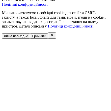
Політиці конфіденційності
Ми використовуємо необхідні cookie для сесії та CSRF-
захисту, а також localStorage для теми, мови, згоди на cookie і
запам'ятовування даних реєстрації на навчання на цьому
пристрої. Деталі описані у
Політиці конфіденційності
.
Лише необхідне
Прийняти