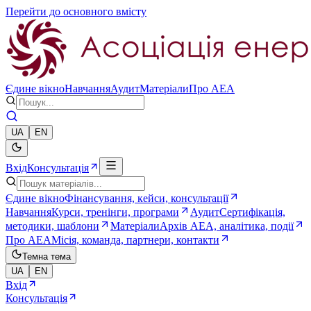
Перейти до основного вмісту
Єдине вікно
Навчання
Аудит
Матеріали
Про AEA
UA
EN
Вхід
Консультація
Єдине вікно
Фінансування, кейси, консультації
Навчання
Курси, тренінги, програми
Аудит
Сертифікація,
методики, шаблони
Матеріали
Архів AEA, аналітика, події
Про AEA
Місія, команда, партнери, контакти
Темна тема
UA
EN
Вхід
Консультація