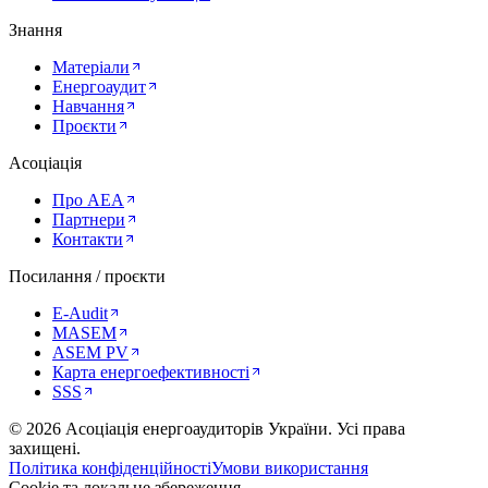
Знання
Матеріали
Енергоаудит
Навчання
Проєкти
Асоціація
Про AEA
Партнери
Контакти
Посилання / проєкти
E-Audit
MASEM
ASEM PV
Карта енергоефективності
SSS
©
2026
Асоціація енергоаудиторів України
.
Усі права
захищені.
Політика конфіденційності
Умови використання
Cookie та локальне збереження