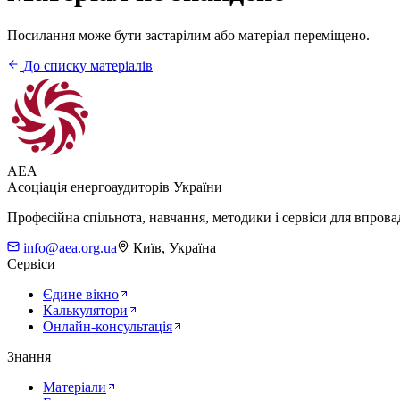
Посилання може бути застарілим або матеріал переміщено.
До списку матеріалів
AEA
Асоціація енергоаудиторів України
Професійна спільнота, навчання, методики і сервіси для впров
info@aea.org.ua
Київ, Україна
Сервіси
Єдине вікно
Калькулятори
Онлайн-консультація
Знання
Матеріали