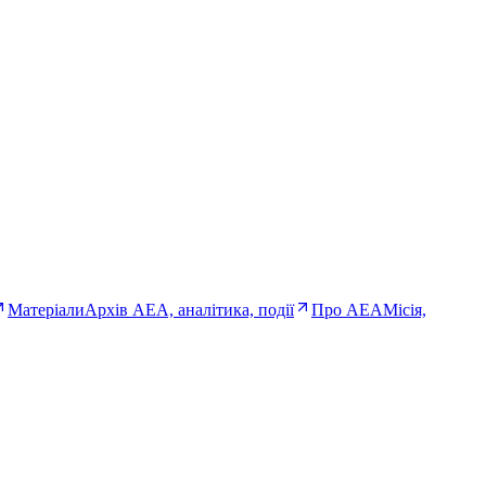
Матеріали
Архів AEA, аналітика, події
Про AEA
Місія,