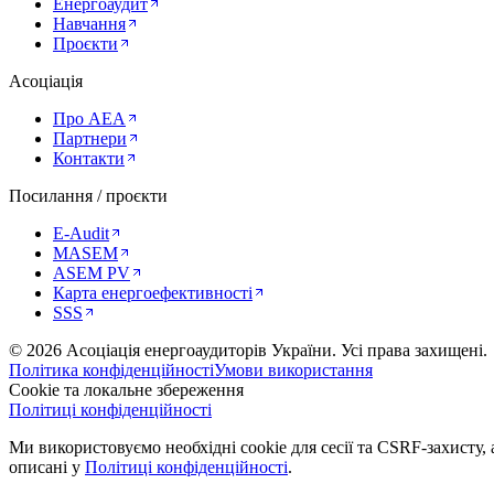
Енергоаудит
Навчання
Проєкти
Асоціація
Про AEA
Партнери
Контакти
Посилання / проєкти
E-Audit
MASEM
ASEM PV
Карта енергоефективності
SSS
©
2026
Асоціація енергоаудиторів України
.
Усі права захищені.
Політика конфіденційності
Умови використання
Cookie та локальне збереження
Політиці конфіденційності
Ми використовуємо необхідні cookie для сесії та CSRF-захисту, а
описані у
Політиці конфіденційності
.