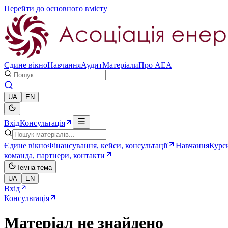
Перейти до основного вмісту
Єдине вікно
Навчання
Аудит
Матеріали
Про AEA
UA
EN
Вхід
Консультація
Єдине вікно
Фінансування, кейси, консультації
Навчання
Курси
команда, партнери, контакти
Темна тема
UA
EN
Вхід
Консультація
Матеріал не знайдено