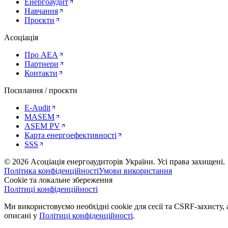
Енергоаудит
Навчання
Проєкти
Асоціація
Про AEA
Партнери
Контакти
Посилання / проєкти
E-Audit
MASEM
ASEM PV
Карта енергоефективності
SSS
©
2026
Асоціація енергоаудиторів України
.
Усі права захищені.
Політика конфіденційності
Умови використання
Cookie та локальне збереження
Політиці конфіденційності
Ми використовуємо необхідні cookie для сесії та CSRF-захисту, а
описані у
Політиці конфіденційності
.