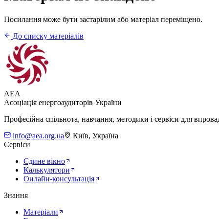
Посилання може бути застарілим або матеріал переміщено.
До списку матеріалів
AEA
Асоціація енергоаудиторів України
Професійна спільнота, навчання, методики і сервіси для впров
info@aea.org.ua
Київ, Україна
Сервіси
Єдине вікно
Калькулятори
Онлайн-консультація
Знання
Матеріали