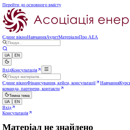
Перейти до основного вмісту
Єдине вікно
Навчання
Аудит
Матеріали
Про AEA
UA
EN
Вхід
Консультація
Єдине вікно
Фінансування, кейси, консультації
Навчання
Курси
команда, партнери, контакти
Темна тема
UA
EN
Вхід
Консультація
Матеріал не знайдено