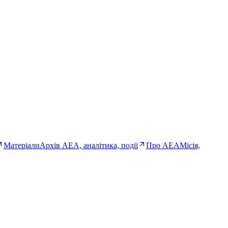
Матеріали
Архів AEA, аналітика, події
Про AEA
Місія,