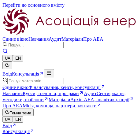
Перейти до основного вмісту
Єдине вікно
Навчання
Аудит
Матеріали
Про AEA
UA
EN
Вхід
Консультація
Єдине вікно
Фінансування, кейси, консультації
Навчання
Курси, тренінги, програми
Аудит
Сертифікація,
методики, шаблони
Матеріали
Архів AEA, аналітика, події
Про AEA
Місія, команда, партнери, контакти
Темна тема
UA
EN
Вхід
Консультація