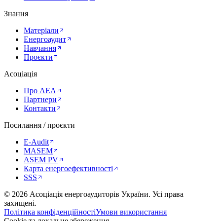
Знання
Матеріали
Енергоаудит
Навчання
Проєкти
Асоціація
Про AEA
Партнери
Контакти
Посилання / проєкти
E-Audit
MASEM
ASEM PV
Карта енергоефективності
SSS
©
2026
Асоціація енергоаудиторів України
.
Усі права
захищені.
Політика конфіденційності
Умови використання
Cookie та локальне збереження