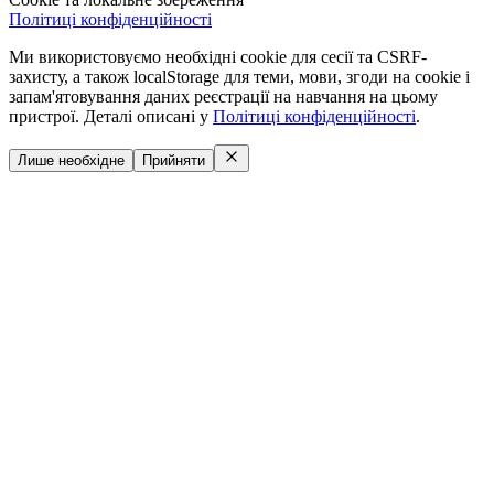
Політиці конфіденційності
Ми використовуємо необхідні cookie для сесії та CSRF-
захисту, а також localStorage для теми, мови, згоди на cookie і
запам'ятовування даних реєстрації на навчання на цьому
пристрої. Деталі описані у
Політиці конфіденційності
.
Лише необхідне
Прийняти