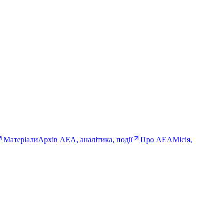
Матеріали
Архів AEA, аналітика, події
Про AEA
Місія,