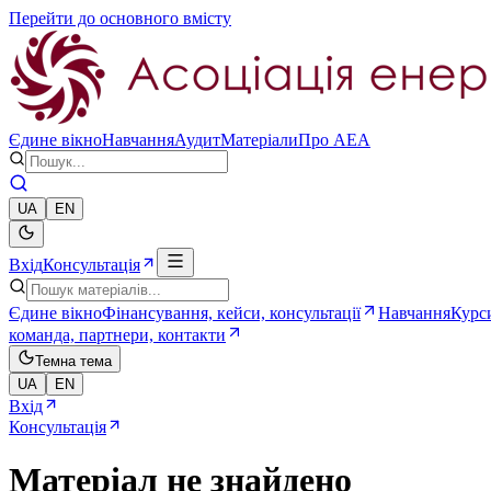
Перейти до основного вмісту
Єдине вікно
Навчання
Аудит
Матеріали
Про AEA
UA
EN
Вхід
Консультація
Єдине вікно
Фінансування, кейси, консультації
Навчання
Курси
команда, партнери, контакти
Темна тема
UA
EN
Вхід
Консультація
Матеріал не знайдено