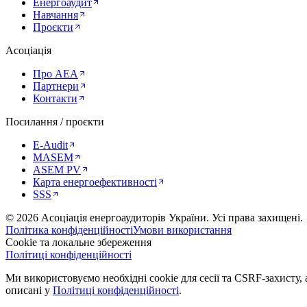
Енергоаудит
Навчання
Проєкти
Асоціація
Про AEA
Партнери
Контакти
Посилання / проєкти
E-Audit
MASEM
ASEM PV
Карта енергоефективності
SSS
©
2026
Асоціація енергоаудиторів України
.
Усі права захищені.
Політика конфіденційності
Умови використання
Cookie та локальне збереження
Політиці конфіденційності
Ми використовуємо необхідні cookie для сесії та CSRF-захисту, а
описані у
Політиці конфіденційності
.