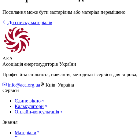
Посилання може бути застарілим або матеріал переміщено.
До списку матеріалів
AEA
Асоціація енергоаудиторів України
Професійна спільнота, навчання, методики і сервіси для впров
info@aea.org.ua
Київ, Україна
Сервіси
Єдине вікно
Калькулятори
Онлайн-консультація
Знання
Матеріали