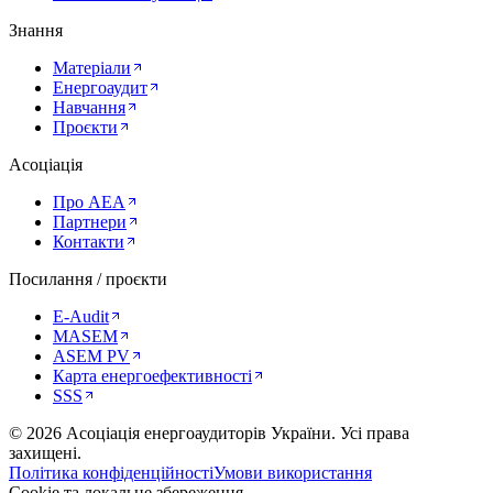
Знання
Матеріали
Енергоаудит
Навчання
Проєкти
Асоціація
Про AEA
Партнери
Контакти
Посилання / проєкти
E-Audit
MASEM
ASEM PV
Карта енергоефективності
SSS
©
2026
Асоціація енергоаудиторів України
.
Усі права
захищені.
Політика конфіденційності
Умови використання
Cookie та локальне збереження