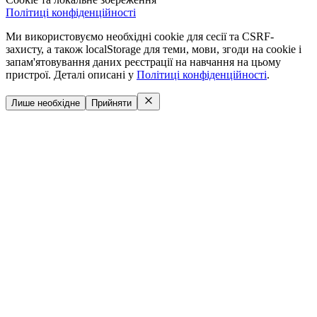
Політиці конфіденційності
Ми використовуємо необхідні cookie для сесії та CSRF-
захисту, а також localStorage для теми, мови, згоди на cookie і
запам'ятовування даних реєстрації на навчання на цьому
пристрої. Деталі описані у
Політиці конфіденційності
.
Лише необхідне
Прийняти