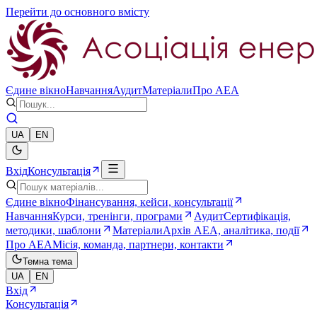
Перейти до основного вмісту
Єдине вікно
Навчання
Аудит
Матеріали
Про AEA
UA
EN
Вхід
Консультація
Єдине вікно
Фінансування, кейси, консультації
Навчання
Курси, тренінги, програми
Аудит
Сертифікація,
методики, шаблони
Матеріали
Архів AEA, аналітика, події
Про AEA
Місія, команда, партнери, контакти
Темна тема
UA
EN
Вхід
Консультація