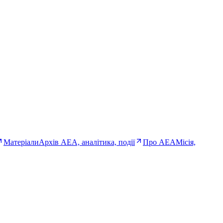
Матеріали
Архів AEA, аналітика, події
Про AEA
Місія,