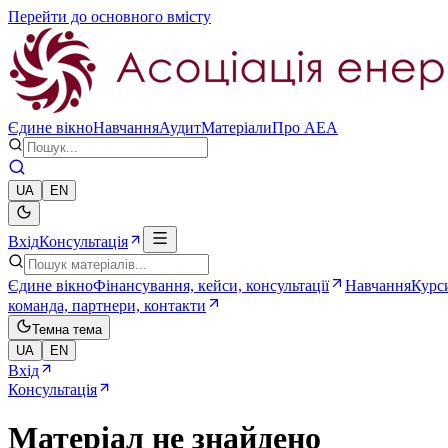
Перейти до основного вмісту
Єдине вікно
Навчання
Аудит
Матеріали
Про AEA
UA
EN
Вхід
Консультація
Єдине вікно
Фінансування, кейси, консультації
Навчання
Курси
команда, партнери, контакти
Темна тема
UA
EN
Вхід
Консультація
Матеріал не знайдено