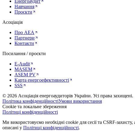
Енергоаудит
Навчання
Проєкти
Асоціація
Про AEA
Партнери
Контакти
Посилання / проєкти
E-Audit
MASEM
ASEM PV
Карта енергоефективності
SSS
©
2026
Асоціація енергоаудиторів України
.
Усі права захищені.
Політика конфіденційності
Умови використання
Cookie та локальне збереження
Політиці конфіденційності
Ми використовуємо необхідні cookie для сесії та CSRF-захисту, а
описані у
Політиці конфіденційності
.