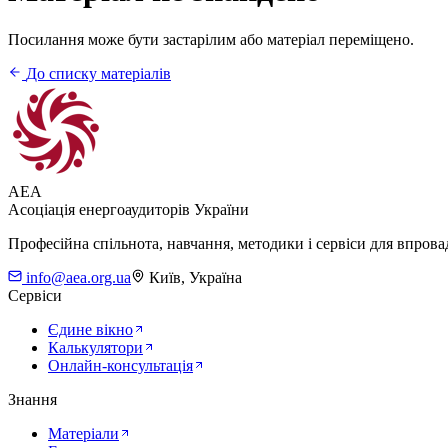
Посилання може бути застарілим або матеріал переміщено.
До списку матеріалів
AEA
Асоціація енергоаудиторів України
Професійна спільнота, навчання, методики і сервіси для впров
info@aea.org.ua
Київ, Україна
Сервіси
Єдине вікно
Калькулятори
Онлайн-консультація
Знання
Матеріали