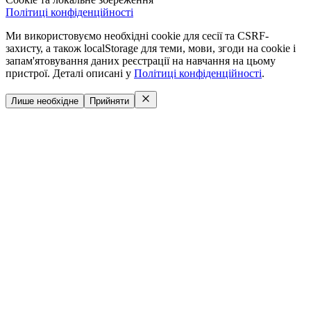
Політиці конфіденційності
Ми використовуємо необхідні cookie для сесії та CSRF-
захисту, а також localStorage для теми, мови, згоди на cookie і
запам'ятовування даних реєстрації на навчання на цьому
пристрої. Деталі описані у
Політиці конфіденційності
.
Лише необхідне
Прийняти