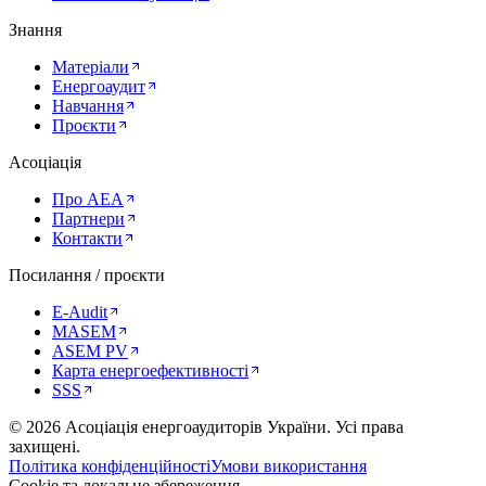
Знання
Матеріали
Енергоаудит
Навчання
Проєкти
Асоціація
Про AEA
Партнери
Контакти
Посилання / проєкти
E-Audit
MASEM
ASEM PV
Карта енергоефективності
SSS
©
2026
Асоціація енергоаудиторів України
.
Усі права
захищені.
Політика конфіденційності
Умови використання
Cookie та локальне збереження