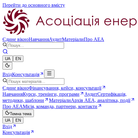
Перейти до основного вмісту
Єдине вікно
Навчання
Аудит
Матеріали
Про AEA
UA
EN
Вхід
Консультація
Єдине вікно
Фінансування, кейси, консультації
Навчання
Курси, тренінги, програми
Аудит
Сертифікація,
методики, шаблони
Матеріали
Архів AEA, аналітика, події
Про AEA
Місія, команда, партнери, контакти
Темна тема
UA
EN
Вхід
Консультація