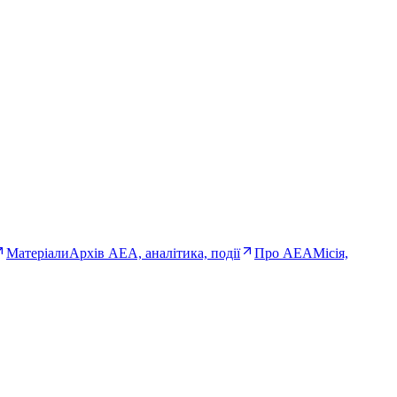
Матеріали
Архів AEA, аналітика, події
Про AEA
Місія,