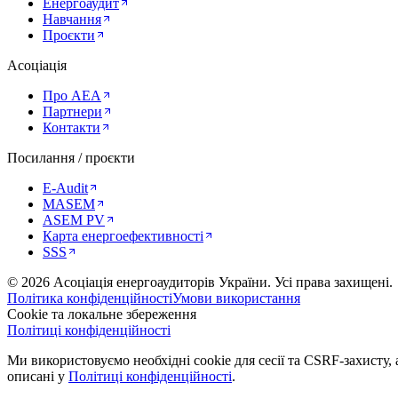
Енергоаудит
Навчання
Проєкти
Асоціація
Про AEA
Партнери
Контакти
Посилання / проєкти
E-Audit
MASEM
ASEM PV
Карта енергоефективності
SSS
©
2026
Асоціація енергоаудиторів України
.
Усі права захищені.
Політика конфіденційності
Умови використання
Cookie та локальне збереження
Політиці конфіденційності
Ми використовуємо необхідні cookie для сесії та CSRF-захисту, а
описані у
Політиці конфіденційності
.