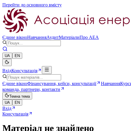
Перейти до основного вмісту
Єдине вікно
Навчання
Аудит
Матеріали
Про AEA
UA
EN
Вхід
Консультація
Єдине вікно
Фінансування, кейси, консультації
Навчання
Курси
команда, партнери, контакти
Темна тема
UA
EN
Вхід
Консультація
Матеріал не знайдено