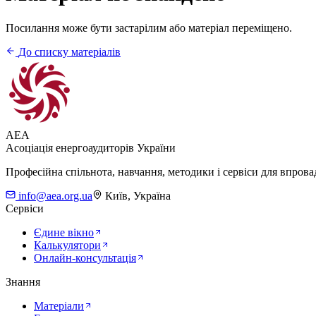
Посилання може бути застарілим або матеріал переміщено.
До списку матеріалів
AEA
Асоціація енергоаудиторів України
Професійна спільнота, навчання, методики і сервіси для впров
info@aea.org.ua
Київ, Україна
Сервіси
Єдине вікно
Калькулятори
Онлайн-консультація
Знання
Матеріали