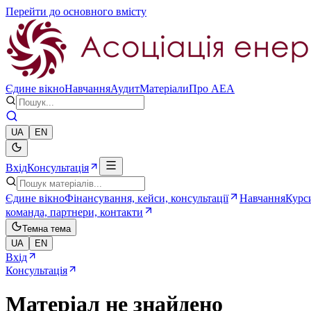
Перейти до основного вмісту
Єдине вікно
Навчання
Аудит
Матеріали
Про AEA
UA
EN
Вхід
Консультація
Єдине вікно
Фінансування, кейси, консультації
Навчання
Курси
команда, партнери, контакти
Темна тема
UA
EN
Вхід
Консультація
Матеріал не знайдено