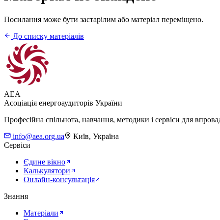
Посилання може бути застарілим або матеріал переміщено.
До списку матеріалів
AEA
Асоціація енергоаудиторів України
Професійна спільнота, навчання, методики і сервіси для впров
info@aea.org.ua
Київ, Україна
Сервіси
Єдине вікно
Калькулятори
Онлайн-консультація
Знання
Матеріали