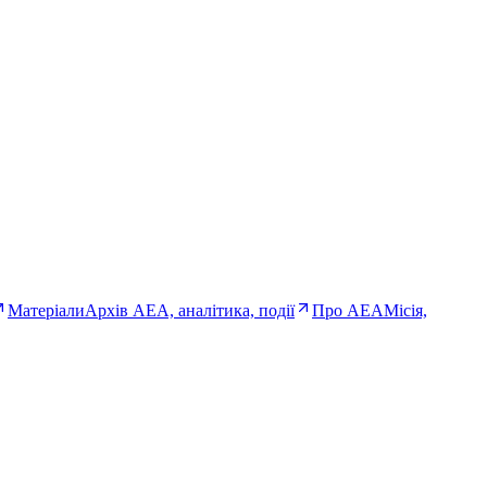
Матеріали
Архів AEA, аналітика, події
Про AEA
Місія,