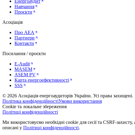
Енергоаудит
Навчання
Проєкти
Асоціація
Про AEA
Партнери
Контакти
Посилання / проєкти
E-Audit
MASEM
ASEM PV
Карта енергоефективності
SSS
©
2026
Асоціація енергоаудиторів України
.
Усі права захищені.
Політика конфіденційності
Умови використання
Cookie та локальне збереження
Політиці конфіденційності
Ми використовуємо необхідні cookie для сесії та CSRF-захисту, а
описані у
Політиці конфіденційності
.