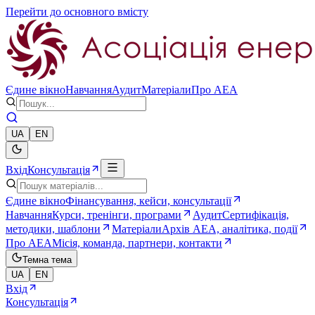
Перейти до основного вмісту
Єдине вікно
Навчання
Аудит
Матеріали
Про AEA
UA
EN
Вхід
Консультація
Єдине вікно
Фінансування, кейси, консультації
Навчання
Курси, тренінги, програми
Аудит
Сертифікація,
методики, шаблони
Матеріали
Архів AEA, аналітика, події
Про AEA
Місія, команда, партнери, контакти
Темна тема
UA
EN
Вхід
Консультація