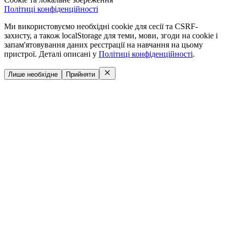
Політиці конфіденційності
Ми використовуємо необхідні cookie для сесії та CSRF-
захисту, а також localStorage для теми, мови, згоди на cookie і
запам'ятовування даних реєстрації на навчання на цьому
пристрої. Деталі описані у
Політиці конфіденційності
.
Лише необхідне
Прийняти