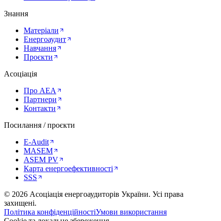
Знання
Матеріали
Енергоаудит
Навчання
Проєкти
Асоціація
Про AEA
Партнери
Контакти
Посилання / проєкти
E-Audit
MASEM
ASEM PV
Карта енергоефективності
SSS
©
2026
Асоціація енергоаудиторів України
.
Усі права
захищені.
Політика конфіденційності
Умови використання
Cookie та локальне збереження