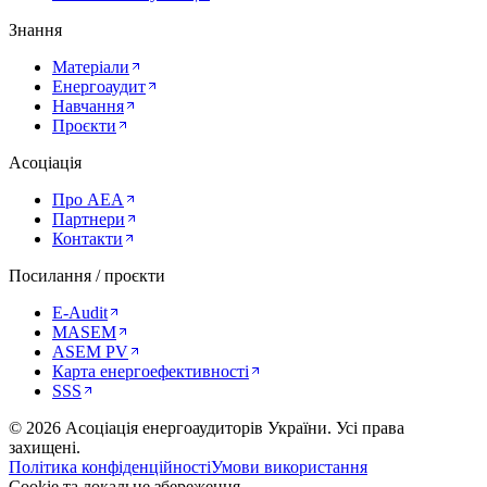
Знання
Матеріали
Енергоаудит
Навчання
Проєкти
Асоціація
Про AEA
Партнери
Контакти
Посилання / проєкти
E-Audit
MASEM
ASEM PV
Карта енергоефективності
SSS
©
2026
Асоціація енергоаудиторів України
.
Усі права
захищені.
Політика конфіденційності
Умови використання
Cookie та локальне збереження