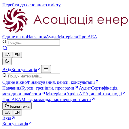
Перейти до основного вмісту
Єдине вікно
Навчання
Аудит
Матеріали
Про AEA
UA
EN
Вхід
Консультація
Єдине вікно
Фінансування, кейси, консультації
Навчання
Курси, тренінги, програми
Аудит
Сертифікація,
методики, шаблони
Матеріали
Архів AEA, аналітика, події
Про AEA
Місія, команда, партнери, контакти
Темна тема
UA
EN
Вхід
Консультація