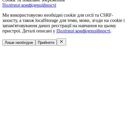
Політиці конфіденційності
Ми використовуємо необхідні cookie для сесії та CSRF-
захисту, а також localStorage для теми, мови, згоди на cookie і
запам'ятовування даних реєстрації на навчання на цьому
пристрої. Деталі описані у
Політиці конфіденційності
.
Лише необхідне
Прийняти