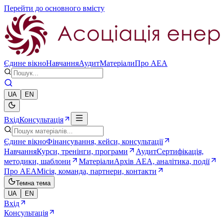
Перейти до основного вмісту
Єдине вікно
Навчання
Аудит
Матеріали
Про AEA
UA
EN
Вхід
Консультація
Єдине вікно
Фінансування, кейси, консультації
Навчання
Курси, тренінги, програми
Аудит
Сертифікація,
методики, шаблони
Матеріали
Архів AEA, аналітика, події
Про AEA
Місія, команда, партнери, контакти
Темна тема
UA
EN
Вхід
Консультація