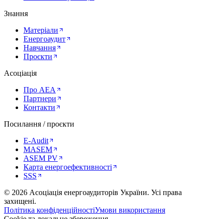
Знання
Матеріали
Енергоаудит
Навчання
Проєкти
Асоціація
Про AEA
Партнери
Контакти
Посилання / проєкти
E-Audit
MASEM
ASEM PV
Карта енергоефективності
SSS
©
2026
Асоціація енергоаудиторів України
.
Усі права
захищені.
Політика конфіденційності
Умови використання
Cookie та локальне збереження