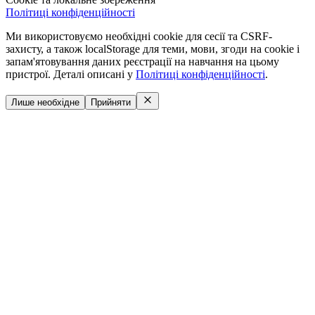
Політиці конфіденційності
Ми використовуємо необхідні cookie для сесії та CSRF-
захисту, а також localStorage для теми, мови, згоди на cookie і
запам'ятовування даних реєстрації на навчання на цьому
пристрої. Деталі описані у
Політиці конфіденційності
.
Лише необхідне
Прийняти