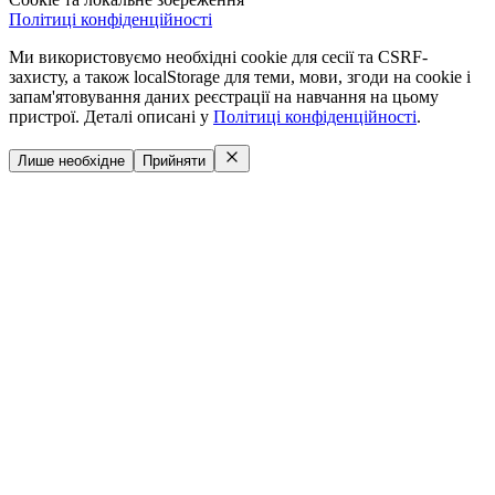
Політиці конфіденційності
Ми використовуємо необхідні cookie для сесії та CSRF-
захисту, а також localStorage для теми, мови, згоди на cookie і
запам'ятовування даних реєстрації на навчання на цьому
пристрої. Деталі описані у
Політиці конфіденційності
.
Лише необхідне
Прийняти