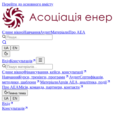
Перейти до основного вмісту
Єдине вікно
Навчання
Аудит
Матеріали
Про AEA
UA
EN
Вхід
Консультація
Єдине вікно
Фінансування, кейси, консультації
Навчання
Курси, тренінги, програми
Аудит
Сертифікація,
методики, шаблони
Матеріали
Архів AEA, аналітика, події
Про AEA
Місія, команда, партнери, контакти
Темна тема
UA
EN
Вхід
Консультація