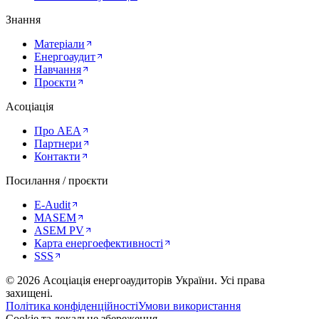
Знання
Матеріали
Енергоаудит
Навчання
Проєкти
Асоціація
Про AEA
Партнери
Контакти
Посилання / проєкти
E-Audit
MASEM
ASEM PV
Карта енергоефективності
SSS
©
2026
Асоціація енергоаудиторів України
.
Усі права
захищені.
Політика конфіденційності
Умови використання
Cookie та локальне збереження