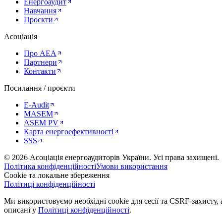
Енергоаудит
Навчання
Проєкти
Асоціація
Про AEA
Партнери
Контакти
Посилання / проєкти
E-Audit
MASEM
ASEM PV
Карта енергоефективності
SSS
©
2026
Асоціація енергоаудиторів України
.
Усі права захищені.
Політика конфіденційності
Умови використання
Cookie та локальне збереження
Політиці конфіденційності
Ми використовуємо необхідні cookie для сесії та CSRF-захисту, а
описані у
Політиці конфіденційності
.