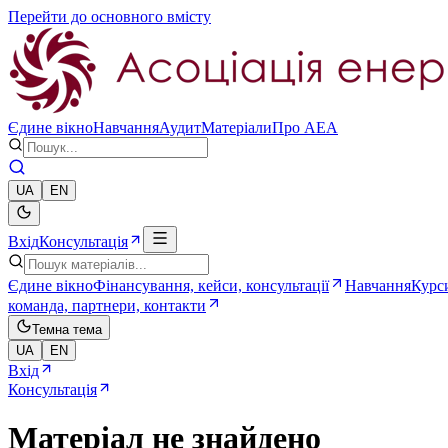
Перейти до основного вмісту
Єдине вікно
Навчання
Аудит
Матеріали
Про AEA
UA
EN
Вхід
Консультація
Єдине вікно
Фінансування, кейси, консультації
Навчання
Курси
команда, партнери, контакти
Темна тема
UA
EN
Вхід
Консультація
Матеріал не знайдено