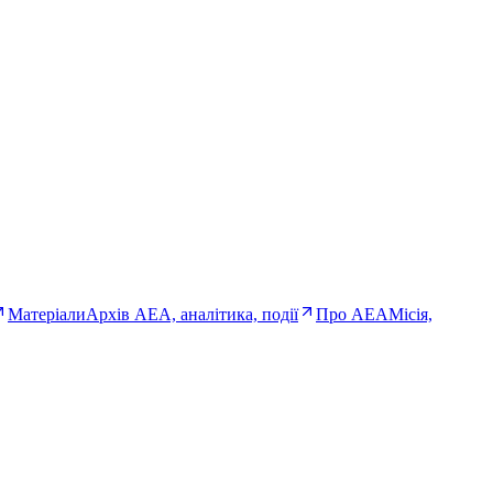
Матеріали
Архів AEA, аналітика, події
Про AEA
Місія,