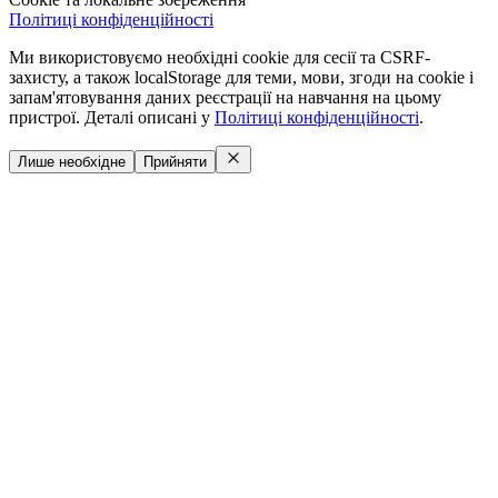
Політиці конфіденційності
Ми використовуємо необхідні cookie для сесії та CSRF-
захисту, а також localStorage для теми, мови, згоди на cookie і
запам'ятовування даних реєстрації на навчання на цьому
пристрої. Деталі описані у
Політиці конфіденційності
.
Лише необхідне
Прийняти