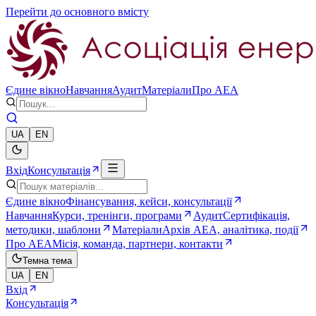
Перейти до основного вмісту
Єдине вікно
Навчання
Аудит
Матеріали
Про AEA
UA
EN
Вхід
Консультація
Єдине вікно
Фінансування, кейси, консультації
Навчання
Курси, тренінги, програми
Аудит
Сертифікація,
методики, шаблони
Матеріали
Архів AEA, аналітика, події
Про AEA
Місія, команда, партнери, контакти
Темна тема
UA
EN
Вхід
Консультація