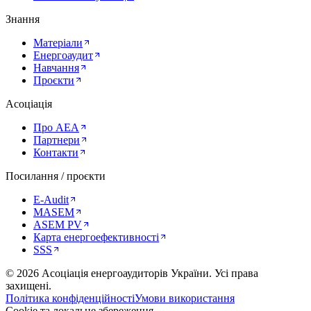
Знання
Матеріали
Енергоаудит
Навчання
Проєкти
Асоціація
Про AEA
Партнери
Контакти
Посилання / проєкти
E-Audit
MASEM
ASEM PV
Карта енергоефективності
SSS
©
2026
Асоціація енергоаудиторів України
.
Усі права
захищені.
Політика конфіденційності
Умови використання
Cookie та локальне збереження