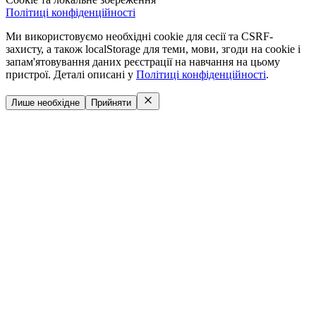
Політиці конфіденційності
Ми використовуємо необхідні cookie для сесії та CSRF-
захисту, а також localStorage для теми, мови, згоди на cookie і
запам'ятовування даних реєстрації на навчання на цьому
пристрої. Деталі описані у
Політиці конфіденційності
.
Лише необхідне
Прийняти