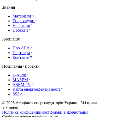
Знання
Матеріали
Енергоаудит
Навчання
Проєкти
Асоціація
Про AEA
Партнери
Контакти
Посилання / проєкти
E-Audit
MASEM
ASEM PV
Карта енергоефективності
SSS
©
2026
Асоціація енергоаудиторів України
.
Усі права
захищені.
Політика конфіденційності
Умови використання
Cookie та локальне збереження