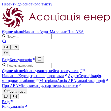
Перейти до основного вмісту
Єдине вікно
Навчання
Аудит
Матеріали
Про AEA
UA
EN
Вхід
Консультація
Єдине вікно
Фінансування, кейси, консультації
Навчання
Курси, тренінги, програми
Аудит
Сертифікація,
методики, шаблони
Матеріали
Архів AEA, аналітика, події
Про AEA
Місія, команда, партнери, контакти
Темна тема
UA
EN
Вхід
Консультація