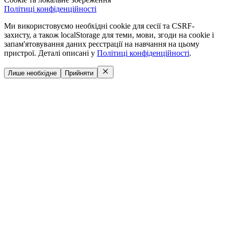
Політиці конфіденційності
Ми використовуємо необхідні cookie для сесії та CSRF-
захисту, а також localStorage для теми, мови, згоди на cookie і
запам'ятовування даних реєстрації на навчання на цьому
пристрої. Деталі описані у
Політиці конфіденційності
.
Лише необхідне
Прийняти