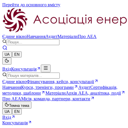
Перейти до основного вмісту
Єдине вікно
Навчання
Аудит
Матеріали
Про AEA
UA
EN
Вхід
Консультація
Єдине вікно
Фінансування, кейси, консультації
Навчання
Курси, тренінги, програми
Аудит
Сертифікація,
методики, шаблони
Матеріали
Архів AEA, аналітика, події
Про AEA
Місія, команда, партнери, контакти
Темна тема
UA
EN
Вхід
Консультація