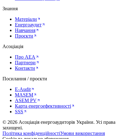
Знання
Матеріали
Енергоаудит
Навчання
Проєкти
Асоціація
Про AEA
Партнери
Контакти
Посилання / проєкти
E-Audit
MASEM
ASEM PV
Карта енергоефективності
SSS
©
2026
Асоціація енергоаудиторів України
.
Усі права
захищені.
Політика конфіденційності
Умови використання
Cookie та локальне збереження