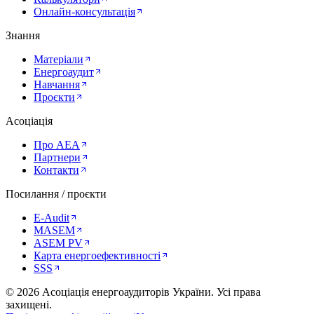
Онлайн-консультація
Знання
Матеріали
Енергоаудит
Навчання
Проєкти
Асоціація
Про AEA
Партнери
Контакти
Посилання / проєкти
E-Audit
MASEM
ASEM PV
Карта енергоефективності
SSS
©
2026
Асоціація енергоаудиторів України
.
Усі права
захищені.