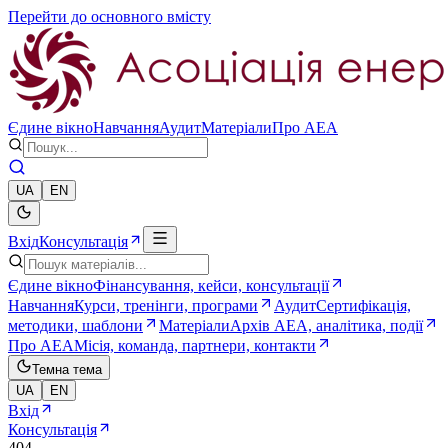
Перейти до основного вмісту
Єдине вікно
Навчання
Аудит
Матеріали
Про AEA
UA
EN
Вхід
Консультація
Єдине вікно
Фінансування, кейси, консультації
Навчання
Курси, тренінги, програми
Аудит
Сертифікація,
методики, шаблони
Матеріали
Архів AEA, аналітика, події
Про AEA
Місія, команда, партнери, контакти
Темна тема
UA
EN
Вхід
Консультація
404