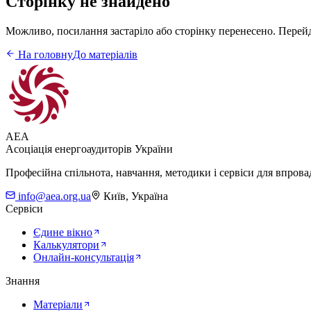
Сторінку не знайдено
Можливо, посилання застаріло або сторінку перенесено. Перейді
На головну
До матеріалів
AEA
Асоціація енергоаудиторів України
Професійна спільнота, навчання, методики і сервіси для впров
info@aea.org.ua
Київ, Україна
Сервіси
Єдине вікно
Калькулятори
Онлайн-консультація
Знання
Матеріали