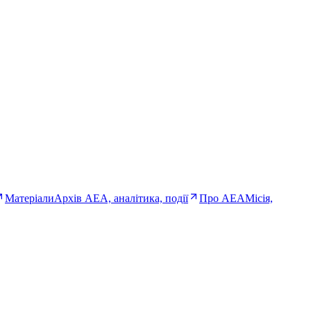
Матеріали
Архів AEA, аналітика, події
Про AEA
Місія,