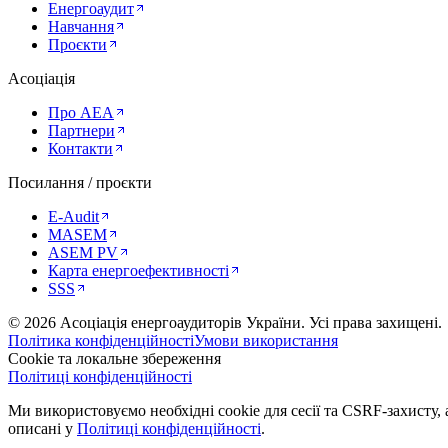
Енергоаудит
Навчання
Проєкти
Асоціація
Про AEA
Партнери
Контакти
Посилання / проєкти
E-Audit
MASEM
ASEM PV
Карта енергоефективності
SSS
©
2026
Асоціація енергоаудиторів України
.
Усі права захищені.
Політика конфіденційності
Умови використання
Cookie та локальне збереження
Політиці конфіденційності
Ми використовуємо необхідні cookie для сесії та CSRF-захисту, а
описані у
Політиці конфіденційності
.