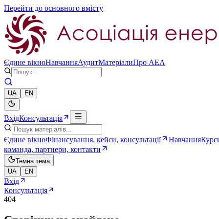
Перейти до основного вмісту
Єдине вікно
Навчання
Аудит
Матеріали
Про AEA
UA
EN
Вхід
Консультація
Єдине вікно
Фінансування, кейси, консультації
Навчання
Курси
команда, партнери, контакти
Темна тема
UA
EN
Вхід
Консультація
404