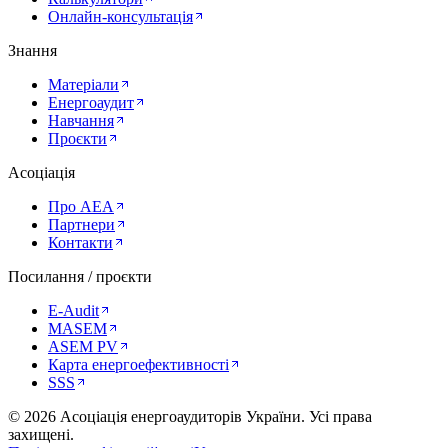
Онлайн-консультація
Знання
Матеріали
Енергоаудит
Навчання
Проєкти
Асоціація
Про AEA
Партнери
Контакти
Посилання / проєкти
E-Audit
MASEM
ASEM PV
Карта енергоефективності
SSS
©
2026
Асоціація енергоаудиторів України
.
Усі права
захищені.