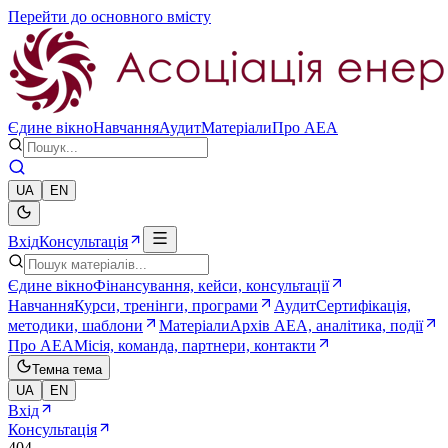
Перейти до основного вмісту
Єдине вікно
Навчання
Аудит
Матеріали
Про AEA
UA
EN
Вхід
Консультація
Єдине вікно
Фінансування, кейси, консультації
Навчання
Курси, тренінги, програми
Аудит
Сертифікація,
методики, шаблони
Матеріали
Архів AEA, аналітика, події
Про AEA
Місія, команда, партнери, контакти
Темна тема
UA
EN
Вхід
Консультація
404