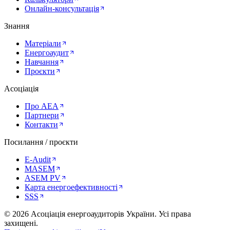
Онлайн-консультація
Знання
Матеріали
Енергоаудит
Навчання
Проєкти
Асоціація
Про AEA
Партнери
Контакти
Посилання / проєкти
E-Audit
MASEM
ASEM PV
Карта енергоефективності
SSS
©
2026
Асоціація енергоаудиторів України
.
Усі права
захищені.