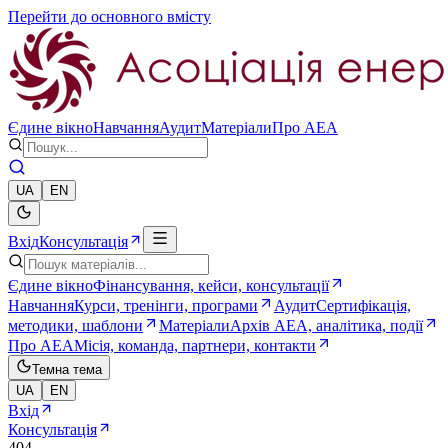
Перейти до основного вмісту
Єдине вікно
Навчання
Аудит
Матеріали
Про AEA
UA
EN
Вхід
Консультація
Єдине вікно
Фінансування, кейси, консультації
Навчання
Курси, тренінги, програми
Аудит
Сертифікація,
методики, шаблони
Матеріали
Архів AEA, аналітика, події
Про AEA
Місія, команда, партнери, контакти
Темна тема
UA
EN
Вхід
Консультація
404