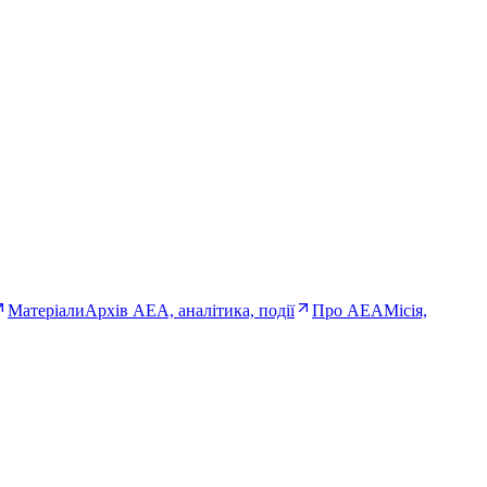
Матеріали
Архів AEA, аналітика, події
Про AEA
Місія,