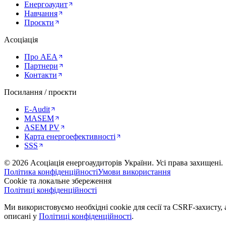
Енергоаудит
Навчання
Проєкти
Асоціація
Про AEA
Партнери
Контакти
Посилання / проєкти
E-Audit
MASEM
ASEM PV
Карта енергоефективності
SSS
©
2026
Асоціація енергоаудиторів України
.
Усі права захищені.
Політика конфіденційності
Умови використання
Cookie та локальне збереження
Політиці конфіденційності
Ми використовуємо необхідні cookie для сесії та CSRF-захисту, а
описані у
Політиці конфіденційності
.