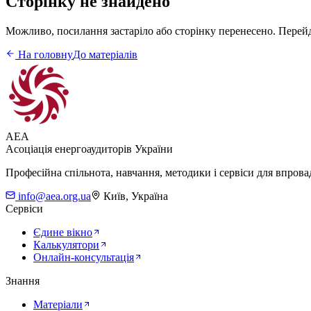
Сторінку не знайдено
Можливо, посилання застаріло або сторінку перенесено. Перейді
На головну
До матеріалів
AEA
Асоціація енергоаудиторів України
Професійна спільнота, навчання, методики і сервіси для впров
info@aea.org.ua
Київ, Україна
Сервіси
Єдине вікно
Калькулятори
Онлайн-консультація
Знання
Матеріали