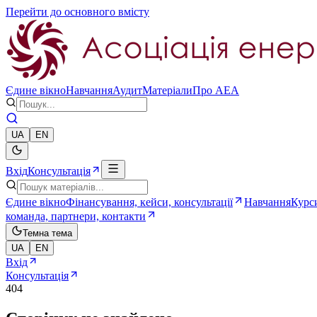
Перейти до основного вмісту
Єдине вікно
Навчання
Аудит
Матеріали
Про AEA
UA
EN
Вхід
Консультація
Єдине вікно
Фінансування, кейси, консультації
Навчання
Курси
команда, партнери, контакти
Темна тема
UA
EN
Вхід
Консультація
404