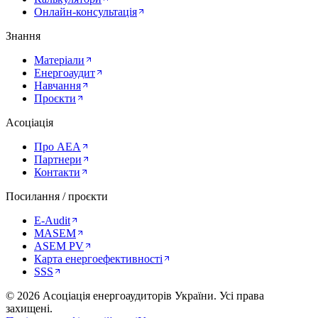
Онлайн-консультація
Знання
Матеріали
Енергоаудит
Навчання
Проєкти
Асоціація
Про AEA
Партнери
Контакти
Посилання / проєкти
E-Audit
MASEM
ASEM PV
Карта енергоефективності
SSS
©
2026
Асоціація енергоаудиторів України
.
Усі права
захищені.