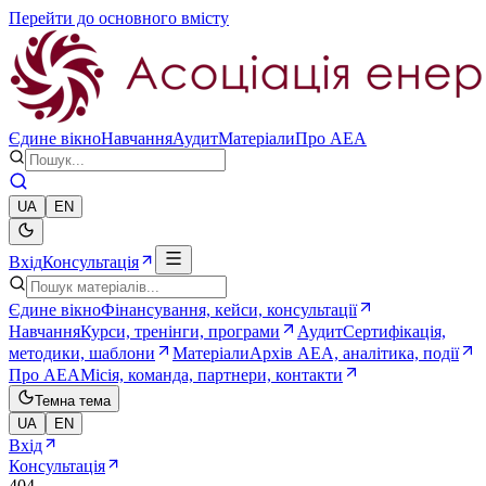
Перейти до основного вмісту
Єдине вікно
Навчання
Аудит
Матеріали
Про AEA
UA
EN
Вхід
Консультація
Єдине вікно
Фінансування, кейси, консультації
Навчання
Курси, тренінги, програми
Аудит
Сертифікація,
методики, шаблони
Матеріали
Архів AEA, аналітика, події
Про AEA
Місія, команда, партнери, контакти
Темна тема
UA
EN
Вхід
Консультація
404