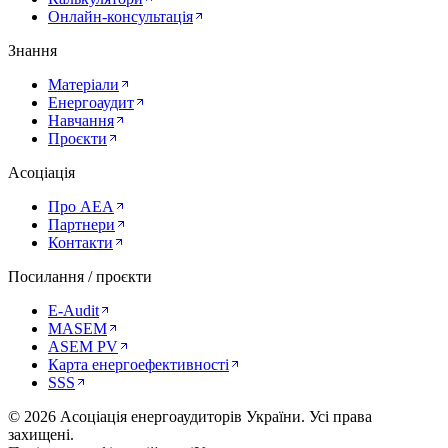
Онлайн-консультація
Знання
Матеріали
Енергоаудит
Навчання
Проєкти
Асоціація
Про AEA
Партнери
Контакти
Посилання / проєкти
E-Audit
MASEM
ASEM PV
Карта енергоефективності
SSS
©
2026
Асоціація енергоаудиторів України
.
Усі права
захищені.