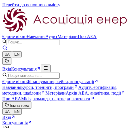
Перейти до основного вмісту
Єдине вікно
Навчання
Аудит
Матеріали
Про AEA
UA
EN
Вхід
Консультація
Єдине вікно
Фінансування, кейси, консультації
Навчання
Курси, тренінги, програми
Аудит
Сертифікація,
методики, шаблони
Матеріали
Архів AEA, аналітика, події
Про AEA
Місія, команда, партнери, контакти
Темна тема
UA
EN
Вхід
Консультація
404