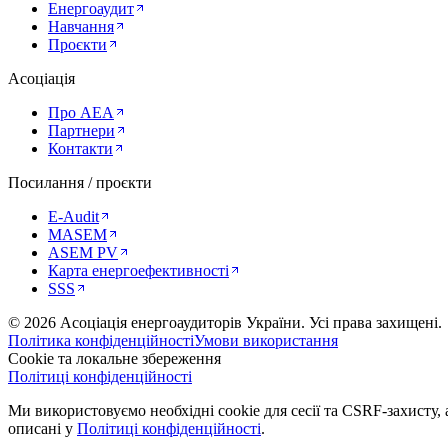
Енергоаудит
Навчання
Проєкти
Асоціація
Про AEA
Партнери
Контакти
Посилання / проєкти
E-Audit
MASEM
ASEM PV
Карта енергоефективності
SSS
©
2026
Асоціація енергоаудиторів України
.
Усі права захищені.
Політика конфіденційності
Умови використання
Cookie та локальне збереження
Політиці конфіденційності
Ми використовуємо необхідні cookie для сесії та CSRF-захисту, а
описані у
Політиці конфіденційності
.