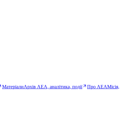
Матеріали
Архів AEA, аналітика, події
Про AEA
Місія,