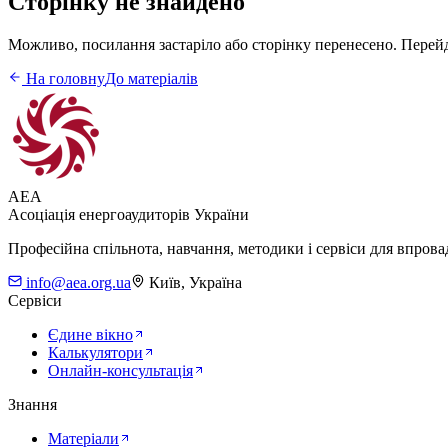
Сторінку не знайдено
Можливо, посилання застаріло або сторінку перенесено. Перейді
На головну
До матеріалів
AEA
Асоціація енергоаудиторів України
Професійна спільнота, навчання, методики і сервіси для впров
info@aea.org.ua
Київ, Україна
Сервіси
Єдине вікно
Калькулятори
Онлайн-консультація
Знання
Матеріали