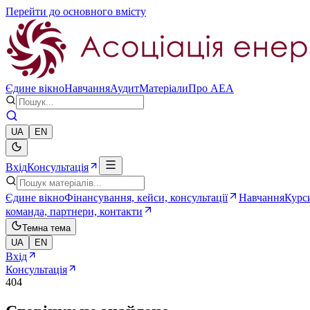
Перейти до основного вмісту
Єдине вікно
Навчання
Аудит
Матеріали
Про AEA
UA
EN
Вхід
Консультація
Єдине вікно
Фінансування, кейси, консультації
Навчання
Курси
команда, партнери, контакти
Темна тема
UA
EN
Вхід
Консультація
404