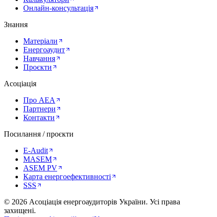
Онлайн-консультація
Знання
Матеріали
Енергоаудит
Навчання
Проєкти
Асоціація
Про AEA
Партнери
Контакти
Посилання / проєкти
E-Audit
MASEM
ASEM PV
Карта енергоефективності
SSS
©
2026
Асоціація енергоаудиторів України
.
Усі права
захищені.