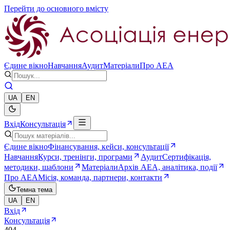
Перейти до основного вмісту
Єдине вікно
Навчання
Аудит
Матеріали
Про AEA
UA
EN
Вхід
Консультація
Єдине вікно
Фінансування, кейси, консультації
Навчання
Курси, тренінги, програми
Аудит
Сертифікація,
методики, шаблони
Матеріали
Архів AEA, аналітика, події
Про AEA
Місія, команда, партнери, контакти
Темна тема
UA
EN
Вхід
Консультація
404