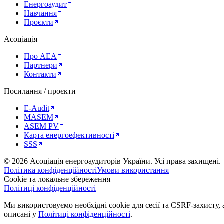
Енергоаудит
Навчання
Проєкти
Асоціація
Про AEA
Партнери
Контакти
Посилання / проєкти
E-Audit
MASEM
ASEM PV
Карта енергоефективності
SSS
©
2026
Асоціація енергоаудиторів України
.
Усі права захищені.
Політика конфіденційності
Умови використання
Cookie та локальне збереження
Політиці конфіденційності
Ми використовуємо необхідні cookie для сесії та CSRF-захисту, а
описані у
Політиці конфіденційності
.