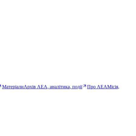
Матеріали
Архів AEA, аналітика, події
Про AEA
Місія,