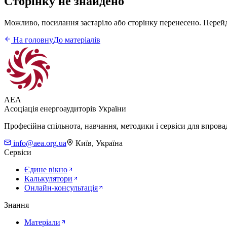
Сторінку не знайдено
Можливо, посилання застаріло або сторінку перенесено. Перейді
На головну
До матеріалів
AEA
Асоціація енергоаудиторів України
Професійна спільнота, навчання, методики і сервіси для впров
info@aea.org.ua
Київ, Україна
Сервіси
Єдине вікно
Калькулятори
Онлайн-консультація
Знання
Матеріали