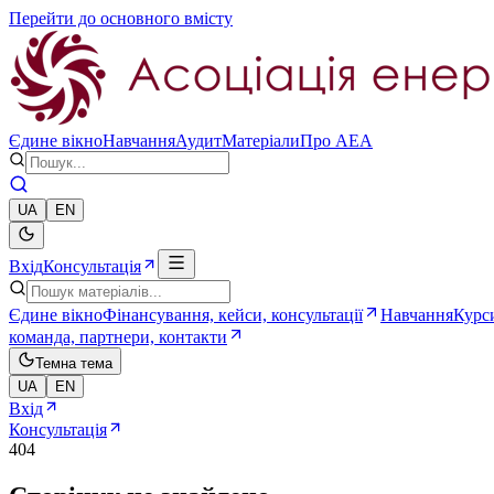
Перейти до основного вмісту
Єдине вікно
Навчання
Аудит
Матеріали
Про AEA
UA
EN
Вхід
Консультація
Єдине вікно
Фінансування, кейси, консультації
Навчання
Курси
команда, партнери, контакти
Темна тема
UA
EN
Вхід
Консультація
404