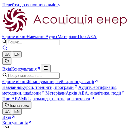
Перейти до основного вмісту
Єдине вікно
Навчання
Аудит
Матеріали
Про AEA
UA
EN
Вхід
Консультація
Єдине вікно
Фінансування, кейси, консультації
Навчання
Курси, тренінги, програми
Аудит
Сертифікація,
методики, шаблони
Матеріали
Архів AEA, аналітика, події
Про AEA
Місія, команда, партнери, контакти
Темна тема
UA
EN
Вхід
Консультація
404