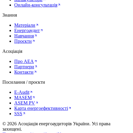
Онлайн-консультація
Знання
Матеріали
Енергоаудит
Навчання
Проєкти
Асоціація
Про AEA
Партнери
Контакти
Посилання / проєкти
E-Audit
MASEM
ASEM PV
Карта енергоефективності
SSS
©
2026
Асоціація енергоаудиторів України
.
Усі права
захищені.