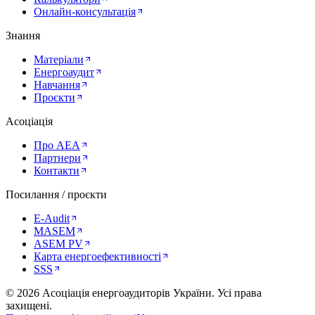
Онлайн-консультація
Знання
Матеріали
Енергоаудит
Навчання
Проєкти
Асоціація
Про AEA
Партнери
Контакти
Посилання / проєкти
E-Audit
MASEM
ASEM PV
Карта енергоефективності
SSS
©
2026
Асоціація енергоаудиторів України
.
Усі права
захищені.