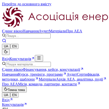
Перейти до основного вмісту
Єдине вікно
Навчання
Аудит
Матеріали
Про AEA
UA
EN
Вхід
Консультація
Єдине вікно
Фінансування, кейси, консультації
Навчання
Курси, тренінги, програми
Аудит
Сертифікація,
методики, шаблони
Матеріали
Архів AEA, аналітика, події
Про AEA
Місія, команда, партнери, контакти
Темна тема
UA
EN
Вхід
Консультація
404